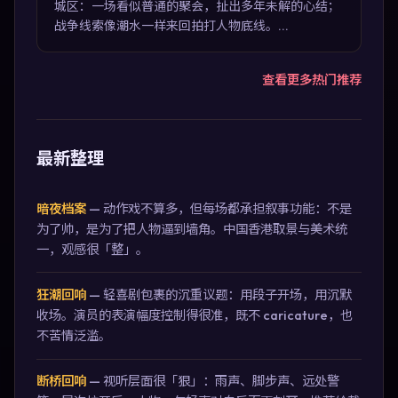
城区：一场看似普通的聚会，扯出多年未解的心结；
战争线索像潮水一样来回拍打人物底线。...
查看更多热门推荐
最新整理
暗夜档案
—
动作戏不算多，但每场都承担叙事功能：不是
为了帅，是为了把人物逼到墙角。中国香港取景与美术统
一，观感很「整」。
狂潮回响
—
轻喜剧包裹的沉重议题：用段子开场，用沉默
收场。演员的表演幅度控制得很准，既不 caricature，也
不苦情泛滥。
断桥回响
—
视听层面很「狠」：雨声、脚步声、远处警