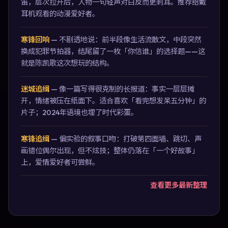
笛，层次拉开后，人物一句轻声对白反而更刺耳。推荐给戴
耳机观看的动漫爱好者。
寒锋回响
—
不剧透地说：前半段像生活流散文，中段突然
换成犯罪节拍器，结尾留了一枚「你信谁」的选择题——这
就是陈凯歌这次想玩的结构。
迷城追缉
—
像一篇写得很克制的长报道：事实一层层摊
开，情绪被压在纸面下。适合喜欢「看完想发呆五分钟」的
片子；2024年语境也埋了时代彩蛋。
寒锋追缉
—
偏实验的叙事口吻：打破第四面墙、跳切、声
画错位偶尔出现，但不炫技；整体仍落在「一个好故事」
上，爱情爱好者可尝鲜。
查看更多最新整理