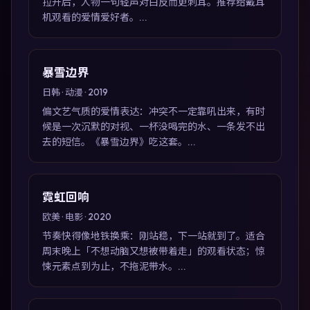
拉开后，人物一句轻声对白反而更刺耳。推荐给戴耳
机观看的爱情爱好者。...
暴雪边界
日韩 · 动漫 · 2019
偏文艺气质的爱情表达：冲突不一定靠吼出来，有时
候是一次沉默的对视、一杯没喝完的水、一条发不出
去的短信。《暴雪边界》吃这套。...
霓虹回响
欧美 · 电影 · 2020
节奏快得像地铁换乘：刚站稳，下一站就到了。适合
周末晚上「不想动脑又想被带着走」的观看状态；惊
悚元素点到为止，不拖泥带水。...